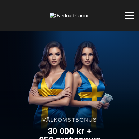
VÄLKOMSTBONUS
30 000 kr +